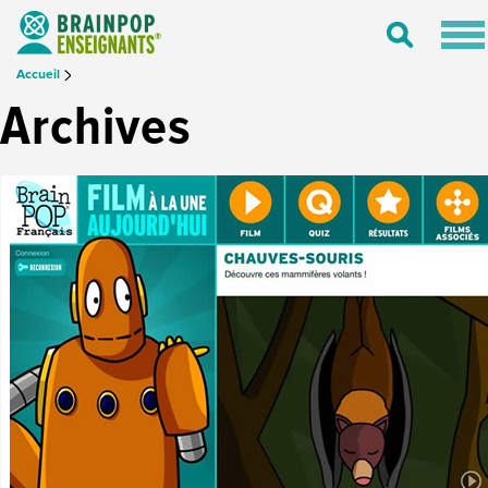
Tog
Toggle
nav
Search
Accueil
Archives