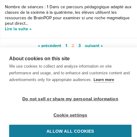
Nombre de séances : 1 Dans ce parcours pédagogique adapté aux
classes de la sixième à la quatrième, les élèves utilisent les
ressources de BrainPOP pour examiner si une roche magmatique
peut direct...
Lire la suite »
« précédent
1
2
3
suivant »
About cookies on this site
We use cookies to collect and analyze information on site
performance and usage, and to enhance and customize content and
advertisements only for appropriate audiences.
Learn more
© 1999-2026 BrainPOP. Tous droits réservés.
Do not sell or share my personal information
Cookie settings
enseignants is proudly powered by
WordPress
. Built by
SlipFire Web Development
ALLOW ALL COOKIES