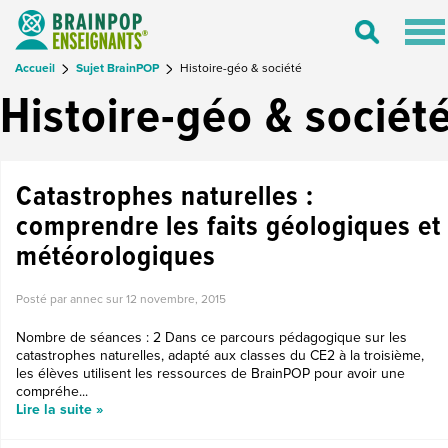
Tog
Toggle
nav
Search
Accueil
Sujet BrainPOP
Histoire-géo & société
Histoire-géo & sociét
Catastrophes naturelles :
comprendre les faits géologiques et
météorologiques
Posté par annec sur
12 novembre, 2015
Nombre de séances : 2 Dans ce parcours pédagogique sur les
catastrophes naturelles, adapté aux classes du CE2 à la troisième,
les élèves utilisent les ressources de BrainPOP pour avoir une
compréhe...
Lire la suite »