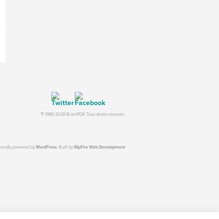
© 1999-2026 BrainPOP. Tous droits réservés.
proudly powered by
WordPress
. Built by
SlipFire Web Development