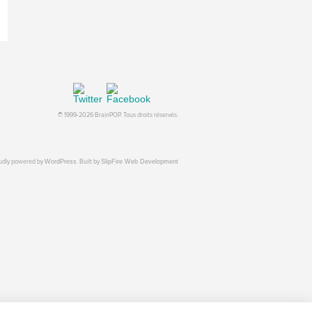
© 1999-2026 BrainPOP. Tous droits réservés.
oudly powered by
WordPress
. Built by
SlipFire Web Development