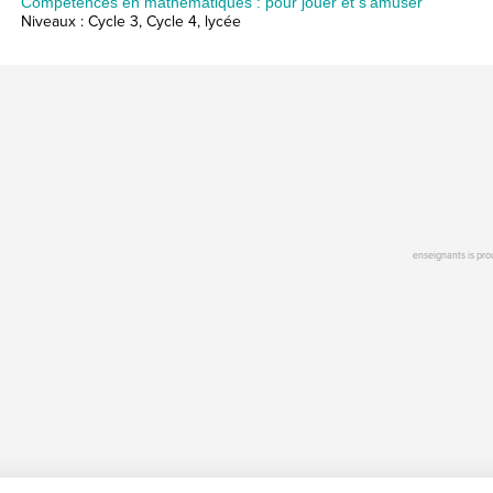
Compétences en mathématiques : pour jouer et s’amuser
Niveaux : Cycle 3, Cycle 4, lycée
enseignants is pr