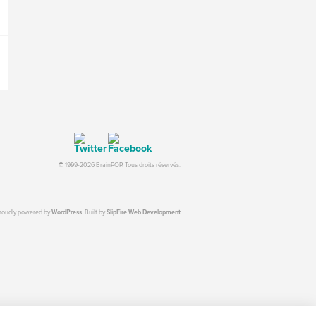
© 1999-2026 BrainPOP. Tous droits réservés.
proudly powered by
WordPress
. Built by
SlipFire Web Development