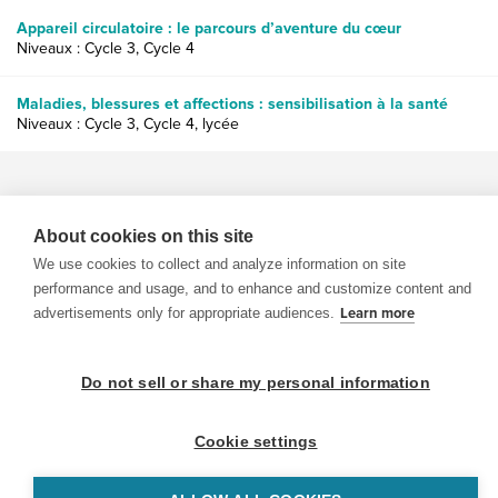
Appareil circulatoire : le parcours d’aventure du cœur
Niveaux : Cycle 3, Cycle 4
Maladies, blessures et affections : sensibilisation à la santé
Niveaux : Cycle 3, Cycle 4, lycée
About cookies on this site
We use cookies to collect and analyze information on site
© 1999-2026 BrainPOP. Tous droits réservés.
performance and usage, and to enhance and customize content and
advertisements only for appropriate audiences.
Learn more
Do not sell or share my personal information
enseignants is proudly powered by
WordPress
. Built by
SlipFire Web Development
Cookie settings