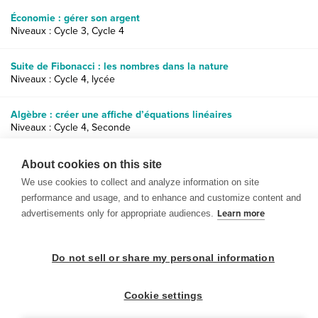
Économie : gérer son argent
Niveaux : Cycle 3, Cycle 4
Suite de Fibonacci : les nombres dans la nature
Niveaux : Cycle 4, lycée
Algèbre : créer une affiche d’équations linéaires
Niveaux : Cycle 4, Seconde
Concepts d’algèbre et inégalités : taille contre envergure
About cookies on this site
Niveaux : Cycle 4, Seconde
We use cookies to collect and analyze information on site
performance and usage, and to enhance and customize content and
advertisements only for appropriate audiences.
Learn more
Do not sell or share my personal information
© 1999-2026 BrainPOP. Tous droits réservés.
Cookie settings