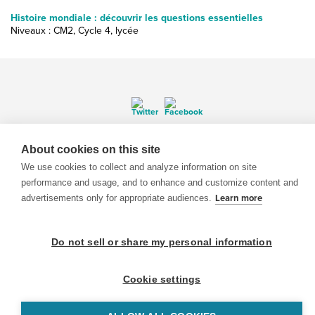
Histoire mondiale : découvrir les questions essentielles
Niveaux : CM2, Cycle 4, lycée
© 1999-2026 BrainPOP. Tous droits réservés.
About cookies on this site
We use cookies to collect and analyze information on site
performance and usage, and to enhance and customize content and
advertisements only for appropriate audiences.
Learn more
enseignants is proudly powered by
WordPress
. Built by
SlipFire Web Development
Do not sell or share my personal information
Cookie settings