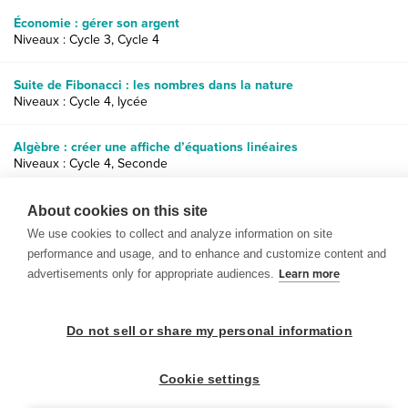
Économie : gérer son argent
Niveaux : Cycle 3, Cycle 4
Suite de Fibonacci : les nombres dans la nature
Niveaux : Cycle 4, lycée
Algèbre : créer une affiche d’équations linéaires
Niveaux : Cycle 4, Seconde
Concepts d’algèbre et inégalités : taille contre envergure
About cookies on this site
Niveaux : Cycle 4, Seconde
We use cookies to collect and analyze information on site
performance and usage, and to enhance and customize content and
advertisements only for appropriate audiences.
Learn more
Do not sell or share my personal information
© 1999-2026 BrainPOP. Tous droits réservés.
Cookie settings