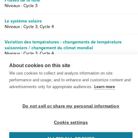
Phases de la lune
Niveaux : Cycle 3
Le système solaire
Niveaux : Cycle 3, Cycle 4
Variation des températures : changements de température
saisonniers / changement du climat mondial
Niveaux : Cycle 3, Cycle 4
About cookies on this site
We use cookies to collect and analyze information on site
performance and usage, and to enhance and customize content and
advertisements only for appropriate audiences.
Learn more
© 1999-2026 BrainPOP. Tous droits réservés.
Do not sell or share my personal information
Cookie settings
enseignants is proudly powered by
WordPress
. Built by
SlipFire Web Development