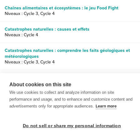
Chaînes alimentaires et écosystèmes : le jeu Food Fight
Niveaux : Cycle 3, Cycle 4
Catastrophes naturelles : causes et effets
Niveaux : Cycle 4
Catastrophes naturelles : comprendre les faits géologiques et
météorologiques
Niveaux : Cycle 3, Cycle 4
Sources d’énergie alternatives : impact des combustibles fossiles
sur l’environnement
About cookies on this site
Niveaux : Cycle 3, Cycle 4, lycée
We use cookies to collect and analyze information on site
performance and usage, and to enhance and customize content and
advertisements only for appropriate audiences.
Learn more
Do not sell or share my personal information
© 1999-2026 BrainPOP. Tous droits réservés.