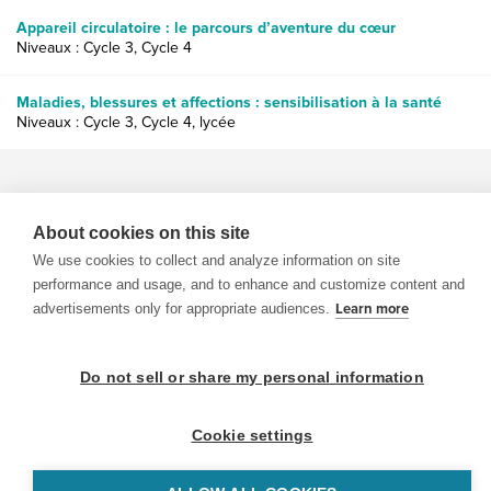
Appareil circulatoire : le parcours d’aventure du cœur
Niveaux : Cycle 3, Cycle 4
Maladies, blessures et affections : sensibilisation à la santé
Niveaux : Cycle 3, Cycle 4, lycée
About cookies on this site
We use cookies to collect and analyze information on site
© 1999-2026 BrainPOP. Tous droits réservés.
performance and usage, and to enhance and customize content and
advertisements only for appropriate audiences.
Learn more
Do not sell or share my personal information
enseignants is proudly powered by
WordPress
. Built by
SlipFire Web Development
Cookie settings