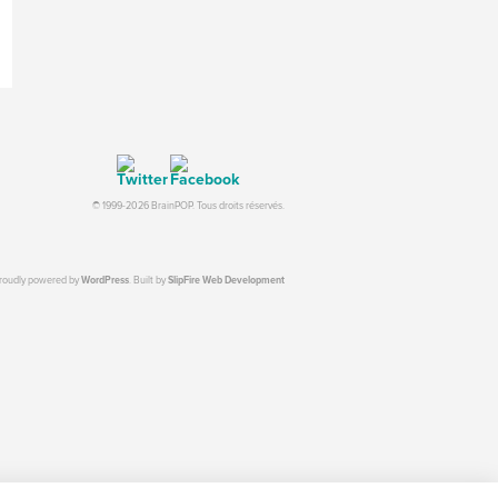
© 1999-2026 BrainPOP. Tous droits réservés.
proudly powered by
WordPress
. Built by
SlipFire Web Development