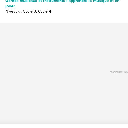
Genres musicaux et instruments : apprendre la musique et en
jouer
Niveaux : Cycle 3, Cycle 4
enseignants is 