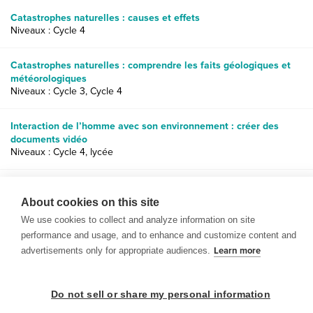
Catastrophes naturelles : causes et effets
Niveaux : Cycle 4
Catastrophes naturelles : comprendre les faits géologiques et
météorologiques
Niveaux : Cycle 3, Cycle 4
Interaction de l’homme avec son environnement : créer des
documents vidéo
Niveaux : Cycle 4, lycée
Variation des températures : changements de température
saisonniers / changement du climat mondial
About cookies on this site
Niveaux : Cycle 3, Cycle 4
We use cookies to collect and analyze information on site
performance and usage, and to enhance and customize content and
advertisements only for appropriate audiences.
Learn more
Do not sell or share my personal information