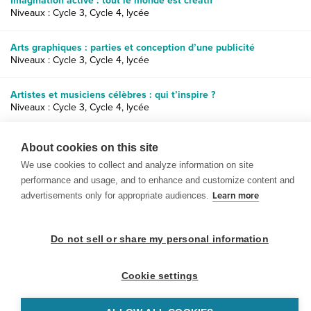
Imagination active : tout le monde est créatif
Niveaux : Cycle 3, Cycle 4, lycée
Arts graphiques : parties et conception d’une publicité
Niveaux : Cycle 3, Cycle 4, lycée
Artistes et musiciens célèbres : qui t’inspire ?
Niveaux : Cycle 3, Cycle 4, lycée
L’Art dans la nature : impressionnisme et peinture de paysage
About cookies on this site
Niveaux : Cycle 3, Cycle 4
We use cookies to collect and analyze information on site
performance and usage, and to enhance and customize content and
advertisements only for appropriate audiences.
Learn more
Do not sell or share my personal information
© 1999-2026 BrainPOP. Tous droits réservés.
Cookie settings