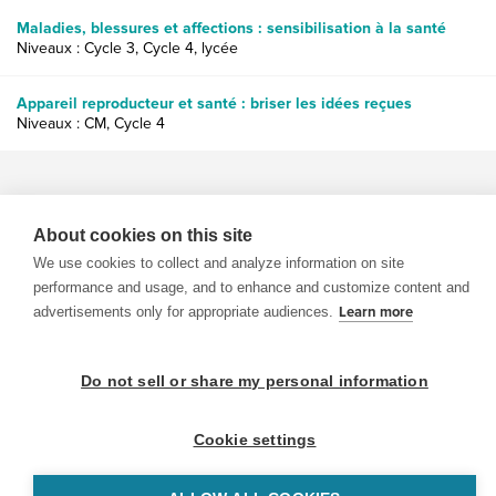
Maladies, blessures et affections : sensibilisation à la santé
Niveaux : Cycle 3, Cycle 4, lycée
Appareil reproducteur et santé : briser les idées reçues
Niveaux : CM, Cycle 4
About cookies on this site
We use cookies to collect and analyze information on site
© 1999-2026 BrainPOP. Tous droits réservés.
performance and usage, and to enhance and customize content and
advertisements only for appropriate audiences.
Learn more
Do not sell or share my personal information
enseignants is proudly powered by
WordPress
. Built by
SlipFire Web Development
Cookie settings