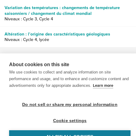
Variation des températures : changements de température
saisonniers / changement du climat mondial
Niveaux : Cycle 3, Cycle 4
Altération : l’origine des caractéristiques géologiques
Niveaux : Cycle 4, lycée
About cookies on this site
We use cookies to collect and analyze information on site
performance and usage, and to enhance and customize content and
© 1999-2026 BrainPOP. Tous droits réservés.
advertisements only for appropriate audiences.
Learn more
Do not sell or share my personal information
enseignants is proudly powered by
WordPress
. Built by
SlipFire Web Development
Cookie settings