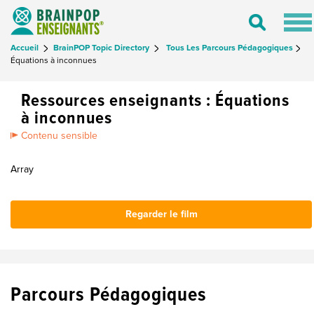
Tog
Toggle
nav
Search
Accueil
BrainPOP Topic Directory
Tous Les Parcours Pédagogiques
Équations à inconnues
Ressources enseignants : Équations
à inconnues
Contenu sensible
Array
Regarder le film
Parcours Pédagogiques