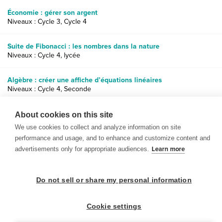
Économie : gérer son argent
Niveaux : Cycle 3, Cycle 4
Suite de Fibonacci : les nombres dans la nature
Niveaux : Cycle 4, lycée
Algèbre : créer une affiche d’équations linéaires
Niveaux : Cycle 4, Seconde
Concepts d’algèbre et inégalités : taille contre envergure
About cookies on this site
Niveaux : Cycle 4, Seconde
We use cookies to collect and analyze information on site
performance and usage, and to enhance and customize content and
advertisements only for appropriate audiences.
Learn more
Do not sell or share my personal information
© 1999-2026 BrainPOP. Tous droits réservés.
Cookie settings