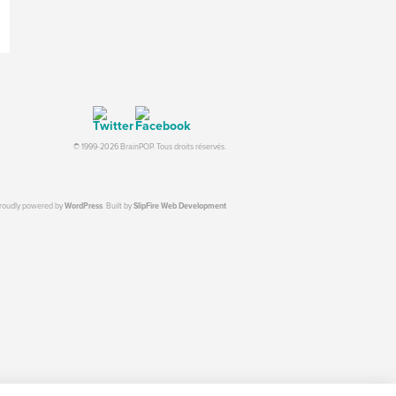
© 1999-2026 BrainPOP. Tous droits réservés.
proudly powered by
WordPress
. Built by
SlipFire Web Development