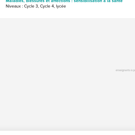
Maladies, blessures et affections : sensibilisation à la santé
Niveaux : Cycle 3, Cycle 4, lycée
enseignants is 