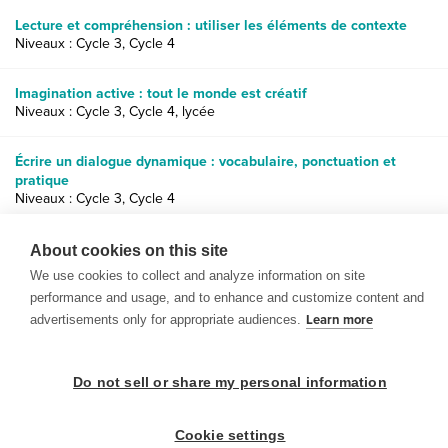
Lecture et compréhension : utiliser les éléments de contexte
Niveaux : Cycle 3, Cycle 4
Imagination active : tout le monde est créatif
Niveaux : Cycle 3, Cycle 4, lycée
Écrire un dialogue dynamique : vocabulaire, ponctuation et
pratique
Niveaux : Cycle 3, Cycle 4
Images poétiques : écrire un poème sur les cinq sens
About cookies on this site
Niveaux : Cycle 4, lycée
We use cookies to collect and analyze information on site
performance and usage, and to enhance and customize content and
advertisements only for appropriate audiences.
Learn more
Do not sell or share my personal information
© 1999-2026 BrainPOP. Tous droits réservés.
Cookie settings