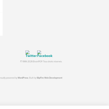
© 1999-2026 BrainPOP. Tous droits réservés.
proudly powered by
WordPress
. Built by
SlipFire Web Development