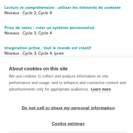
Lecture et compréhension : utiliser les éléments de contexte
Niveaux : Cycle 3, Cycle 4
Prise de notes : créer un système personnalisé
Niveaux : Cycle 3, Cycle 4
Imagination active : tout le monde est créatif
Niveaux : Cycle 3, Cycle 4, lycée
Arts graphiques : parties et conception d’une publicité
About cookies on this site
Niveaux : Cycle 3, Cycle 4, lycée
We use cookies to collect and analyze information on site
performance and usage, and to enhance and customize content and
advertisements only for appropriate audiences.
Learn more
Do not sell or share my personal information
© 1999-2026 BrainPOP. Tous droits réservés.
Cookie settings