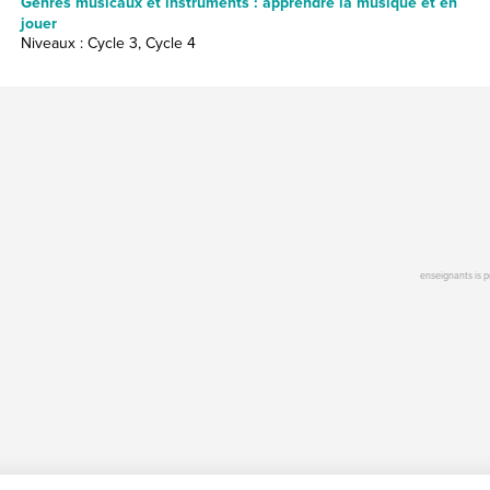
Genres musicaux et instruments : apprendre la musique et en
jouer
Niveaux : Cycle 3, Cycle 4
enseignants is 