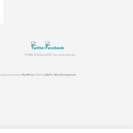
© 1999-2026 BrainPOP. Tous droits réservés.
proudly powered by
WordPress
. Built by
SlipFire Web Development