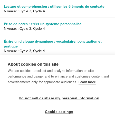
Lecture et compréhension : utiliser les éléments de contexte
Niveaux : Cycle 3, Cycle 4
Prise de notes : créer un système personnalisé
Niveaux : Cycle 3, Cycle 4
Écrire un dialogue dynamique : vocabulaire, ponctuation et
pratique
Niveaux : Cycle 3, Cycle 4
Images poétiques : écrire un poème sur les cinq sens
About cookies on this site
Niveaux : Cycle 4, lycée
We use cookies to collect and analyze information on site
performance and usage, and to enhance and customize content and
advertisements only for appropriate audiences.
Learn more
Do not sell or share my personal information
© 1999-2026 BrainPOP. Tous droits réservés.
Cookie settings