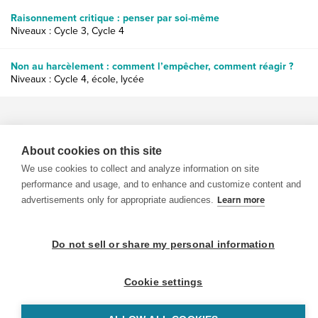
Raisonnement critique : penser par soi-même
Niveaux : Cycle 3, Cycle 4
Non au harcèlement : comment l’empêcher, comment réagir ?
Niveaux : Cycle 4, école, lycée
About cookies on this site
We use cookies to collect and analyze information on site
© 1999-2026 BrainPOP. Tous droits réservés.
performance and usage, and to enhance and customize content and
advertisements only for appropriate audiences.
Learn more
Do not sell or share my personal information
enseignants is proudly powered by
WordPress
. Built by
SlipFire Web Development
Cookie settings