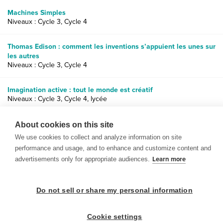
Machines Simples
Niveaux : Cycle 3, Cycle 4
Thomas Edison : comment les inventions s’appuient les unes sur
les autres
Niveaux : Cycle 3, Cycle 4
Imagination active : tout le monde est créatif
Niveaux : Cycle 3, Cycle 4, lycée
Expo-sciences : planifier des projets avec BrainPOP
About cookies on this site
Niveaux : Cycle 3, Cycle 4, lycée
We use cookies to collect and analyze information on site
performance and usage, and to enhance and customize content and
advertisements only for appropriate audiences.
Learn more
Do not sell or share my personal information
© 1999-2026 BrainPOP. Tous droits réservés.
Cookie settings