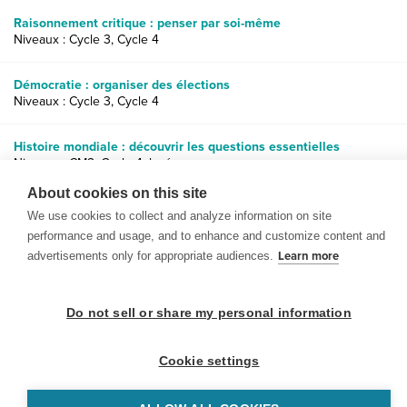
Raisonnement critique : penser par soi-même
Niveaux : Cycle 3, Cycle 4
Démocratie : organiser des élections
Niveaux : Cycle 3, Cycle 4
Histoire mondiale : découvrir les questions essentielles
Niveaux : CM2, Cycle 4, lycée
About cookies on this site
We use cookies to collect and analyze information on site
performance and usage, and to enhance and customize content and
advertisements only for appropriate audiences.
Learn more
© 1999-2026 BrainPOP. Tous droits réservés.
Do not sell or share my personal information
Cookie settings
enseignants is proudly powered by
WordPress
. Built by
SlipFire Web Development