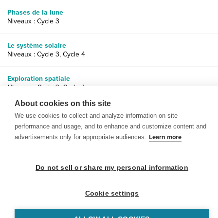
Phases de la lune
Niveaux : Cycle 3
Le système solaire
Niveaux : Cycle 3, Cycle 4
Exploration spatiale
Niveaux : Cycle 3, Cycle 4
About cookies on this site
We use cookies to collect and analyze information on site
performance and usage, and to enhance and customize content and
advertisements only for appropriate audiences.
Learn more
© 1999-2026 BrainPOP. Tous droits réservés.
Do not sell or share my personal information
Cookie settings
enseignants is proudly powered by
WordPress
. Built by
SlipFire Web Development