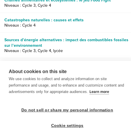
Chaînes alimentaires et écosystèmes : le jeu Food Fight
Niveaux : Cycle 3, Cycle 4
Catastrophes naturelles : causes et effets
Niveaux : Cycle 4
Sources d’énergie alternatives : impact des combustibles fossiles
sur l’environnement
Niveaux : Cycle 3, Cycle 4, lycée
Interaction de l’homme avec son environnement : créer des
documents vidéo
About cookies on this site
Niveaux : Cycle 4, lycée
We use cookies to collect and analyze information on site
performance and usage, and to enhance and customize content and
advertisements only for appropriate audiences.
Learn more
Do not sell or share my personal information
© 1999-2026 BrainPOP. Tous droits réservés.
Cookie settings