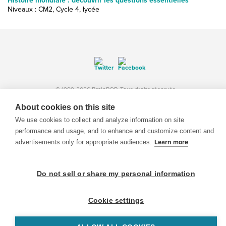
Histoire mondiale : découvrir les questions essentielles
Niveaux : CM2, Cycle 4, lycée
© 1999-2026 BrainPOP. Tous droits réservés.
About cookies on this site
We use cookies to collect and analyze information on site
performance and usage, and to enhance and customize content and
enseignants is proudly powered by
WordPress
. Built by
SlipFire Web Development
advertisements only for appropriate audiences.
Learn more
Do not sell or share my personal information
Cookie settings