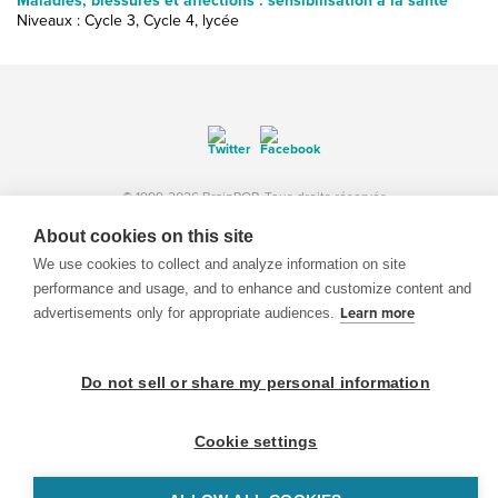
Maladies, blessures et affections : sensibilisation à la santé
Niveaux : Cycle 3, Cycle 4, lycée
© 1999-2026 BrainPOP. Tous droits réservés.
About cookies on this site
We use cookies to collect and analyze information on site
performance and usage, and to enhance and customize content and
enseignants is proudly powered by
WordPress
. Built by
SlipFire Web Development
advertisements only for appropriate audiences.
Learn more
Do not sell or share my personal information
Cookie settings