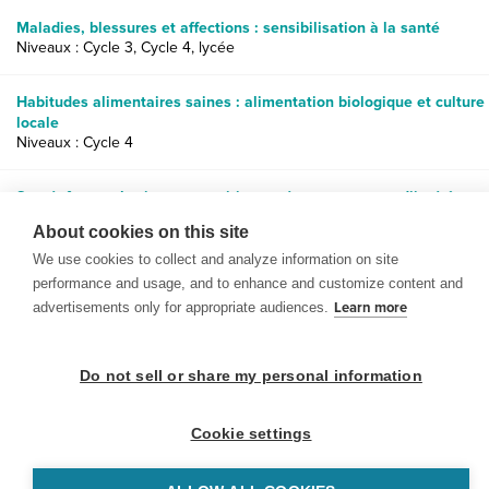
Maladies, blessures et affections : sensibilisation à la santé
Niveaux : Cycle 3, Cycle 4, lycée
Habitudes alimentaires saines : alimentation biologique et culture
locale
Niveaux : Cycle 4
Santé, forme physique et nutrition : créer un message d’intérêt
public pour combattre l’obésité
About cookies on this site
Niveaux : Cycle 3, Cycle 4, lycée
We use cookies to collect and analyze information on site
performance and usage, and to enhance and customize content and
advertisements only for appropriate audiences.
Learn more
Do not sell or share my personal information
© 1999-2026 BrainPOP. Tous droits réservés.
Cookie settings