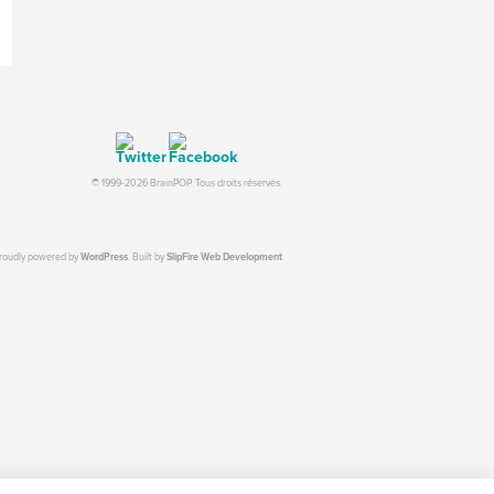
© 1999-2026 BrainPOP. Tous droits réservés.
proudly powered by
WordPress
. Built by
SlipFire Web Development