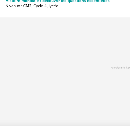
Histoire mondiale : découvrir les questions essentielles
Niveaux : CM2, Cycle 4, lycée
enseignants is 