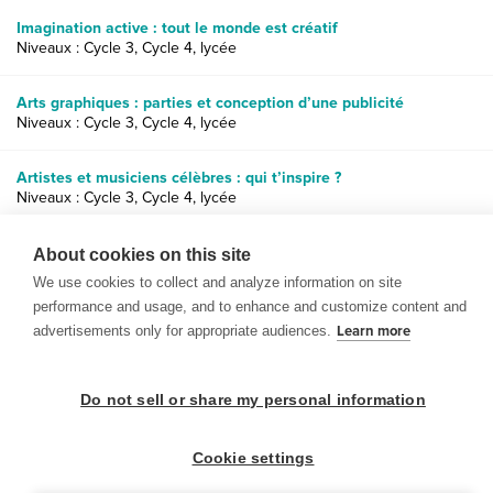
Imagination active : tout le monde est créatif
Niveaux : Cycle 3, Cycle 4, lycée
Arts graphiques : parties et conception d’une publicité
Niveaux : Cycle 3, Cycle 4, lycée
Artistes et musiciens célèbres : qui t’inspire ?
Niveaux : Cycle 3, Cycle 4, lycée
L’Art dans la nature : impressionnisme et peinture de paysage
About cookies on this site
Niveaux : Cycle 3, Cycle 4
We use cookies to collect and analyze information on site
performance and usage, and to enhance and customize content and
advertisements only for appropriate audiences.
Learn more
Do not sell or share my personal information
© 1999-2026 BrainPOP. Tous droits réservés.
Cookie settings