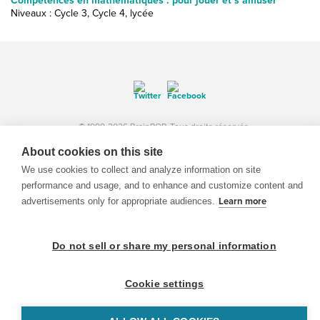
Compétences en mathématiques : pour jouer et s’amuser
Niveaux : Cycle 3, Cycle 4, lycée
© 1999-2026 BrainPOP. Tous droits réservés.
About cookies on this site
We use cookies to collect and analyze information on site
performance and usage, and to enhance and customize content and
enseignants is proudly powered by
WordPress
. Built by
SlipFire Web Development
advertisements only for appropriate audiences.
Learn more
Do not sell or share my personal information
Cookie settings