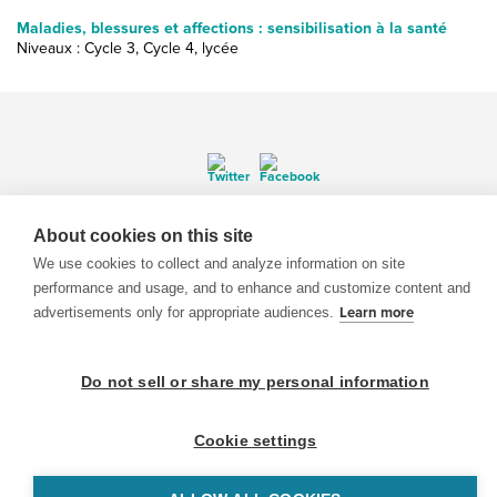
Maladies, blessures et affections : sensibilisation à la santé
Niveaux : Cycle 3, Cycle 4, lycée
© 1999-2026 BrainPOP. Tous droits réservés.
About cookies on this site
We use cookies to collect and analyze information on site
performance and usage, and to enhance and customize content and
advertisements only for appropriate audiences.
Learn more
enseignants is proudly powered by
WordPress
. Built by
SlipFire Web Development
Do not sell or share my personal information
Cookie settings