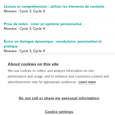
Lecture et compréhension : utiliser les éléments de contexte
Niveaux : Cycle 3, Cycle 4
Prise de notes : créer un système personnalisé
Niveaux : Cycle 3, Cycle 4
Écrire un dialogue dynamique : vocabulaire, ponctuation et
pratique
Niveaux : Cycle 3, Cycle 4
Images poétiques : écrire un poème sur les cinq sens
About cookies on this site
Niveaux : Cycle 4, lycée
We use cookies to collect and analyze information on site
performance and usage, and to enhance and customize content and
advertisements only for appropriate audiences.
Learn more
Do not sell or share my personal information
© 1999-2026 BrainPOP. Tous droits réservés.
Cookie settings