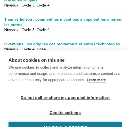
Machines Simples
Niveaux : Cycle 3, Cycle 4
Thomas Edison : comment les inventions s’appuient les unes sur
les autres
Niveaux : Cycle 3, Cycle 4
Inventions : les origines des ordinateurs et autres technologies
Niveaux : Cycle 4, lycée
About cookies on this site
We use cookies to collect and analyze information on site
performance and usage, and to enhance and customize content and
advertisements only for appropriate audiences.
Learn more
© 1999-2026 BrainPOP. Tous droits réservés.
Do not sell or share my personal information
Cookie settings
enseignants is proudly powered by
WordPress
. Built by
SlipFire Web Development