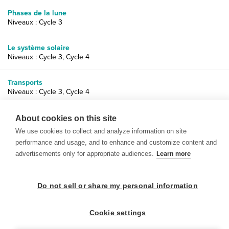
Phases de la lune
Niveaux : Cycle 3
Le système solaire
Niveaux : Cycle 3, Cycle 4
Transports
Niveaux : Cycle 3, Cycle 4
Exploration spatiale
About cookies on this site
Niveaux : Cycle 3, Cycle 4
We use cookies to collect and analyze information on site
performance and usage, and to enhance and customize content and
advertisements only for appropriate audiences.
Learn more
Do not sell or share my personal information
© 1999-2026 BrainPOP. Tous droits réservés.
Cookie settings