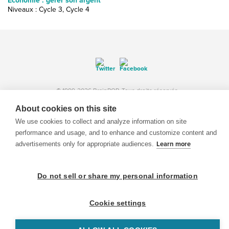
Économie : gérer son argent
Niveaux : Cycle 3, Cycle 4
© 1999-2026 BrainPOP. Tous droits réservés.
About cookies on this site
We use cookies to collect and analyze information on site
performance and usage, and to enhance and customize content and
enseignants is proudly powered by
WordPress
. Built by
SlipFire Web Development
advertisements only for appropriate audiences.
Learn more
Do not sell or share my personal information
Cookie settings