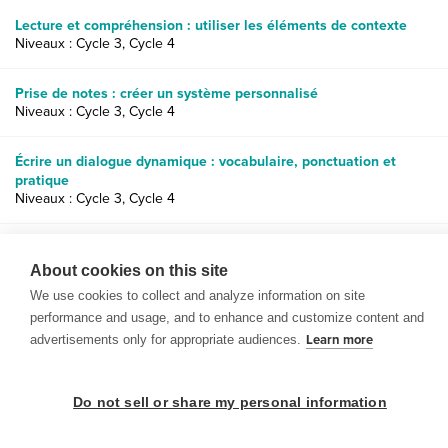
Lecture et compréhension : utiliser les éléments de contexte
Niveaux : Cycle 3, Cycle 4
Prise de notes : créer un système personnalisé
Niveaux : Cycle 3, Cycle 4
Écrire un dialogue dynamique : vocabulaire, ponctuation et
pratique
Niveaux : Cycle 3, Cycle 4
Jeux de grammaire : l’importance d’une grammaire correcte dans
la vie de tous les jours
About cookies on this site
Niveaux : Cycle 2, Cycle 3, Cycle 4
We use cookies to collect and analyze information on site
performance and usage, and to enhance and customize content and
advertisements only for appropriate audiences.
Learn more
Do not sell or share my personal information
© 1999-2026 BrainPOP. Tous droits réservés.