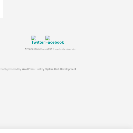
© 1999-2026 BrainPOP. Tous droits réservés.
proudly powered by
WordPress
. Built by
SlipFire Web Development