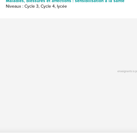
Maladies, blessures et affections : sensibilisation à la santé
Niveaux : Cycle 3, Cycle 4, lycée
enseignants is 