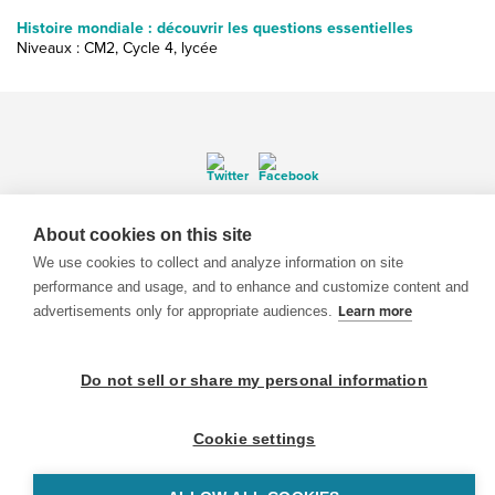
Histoire mondiale : découvrir les questions essentielles
Niveaux : CM2, Cycle 4, lycée
© 1999-2026 BrainPOP. Tous droits réservés.
About cookies on this site
We use cookies to collect and analyze information on site
performance and usage, and to enhance and customize content and
advertisements only for appropriate audiences.
Learn more
enseignants is proudly powered by
WordPress
. Built by
SlipFire Web Development
Do not sell or share my personal information
Cookie settings