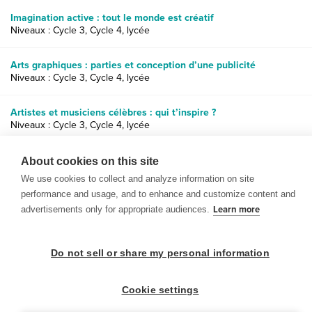
Imagination active : tout le monde est créatif
Niveaux : Cycle 3, Cycle 4, lycée
Arts graphiques : parties et conception d’une publicité
Niveaux : Cycle 3, Cycle 4, lycée
Artistes et musiciens célèbres : qui t’inspire ?
Niveaux : Cycle 3, Cycle 4, lycée
L’Art dans la nature : impressionnisme et peinture de paysage
About cookies on this site
Niveaux : Cycle 3, Cycle 4
We use cookies to collect and analyze information on site
performance and usage, and to enhance and customize content and
advertisements only for appropriate audiences.
Learn more
Do not sell or share my personal information
© 1999-2026 BrainPOP. Tous droits réservés.
Cookie settings