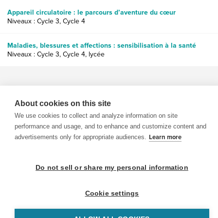
Appareil circulatoire : le parcours d’aventure du cœur
Niveaux : Cycle 3, Cycle 4
Maladies, blessures et affections : sensibilisation à la santé
Niveaux : Cycle 3, Cycle 4, lycée
About cookies on this site
We use cookies to collect and analyze information on site
© 1999-2026 BrainPOP. Tous droits réservés.
performance and usage, and to enhance and customize content and
advertisements only for appropriate audiences.
Learn more
Do not sell or share my personal information
enseignants is proudly powered by
WordPress
. Built by
SlipFire Web Development
Cookie settings