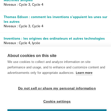
Machines Simples
Niveaux : Cycle 3, Cycle 4
Thomas Edison : comment les inventions s’appuient les unes sur
les autres
Niveaux : Cycle 3, Cycle 4
Inventions : les origines des ordinateurs et autres technologies
Niveaux : Cycle 4, lycée
Programmation : programme ton camarade
About cookies on this site
Niveaux : Cycle 3, Cycle 4, lycée
We use cookies to collect and analyze information on site
performance and usage, and to enhance and customize content and
advertisements only for appropriate audiences.
Learn more
Do not sell or share my personal information
© 1999-2026 BrainPOP. Tous droits réservés.
Cookie settings