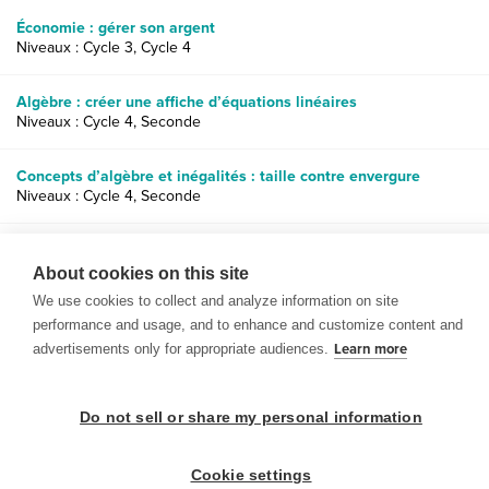
Économie : gérer son argent
Niveaux : Cycle 3, Cycle 4
Algèbre : créer une affiche d’équations linéaires
Niveaux : Cycle 4, Seconde
Concepts d’algèbre et inégalités : taille contre envergure
Niveaux : Cycle 4, Seconde
Rapports, proportions et pourcentages : faire des connections
dans le monde réel
About cookies on this site
Niveaux : Cycle 3, Cycle 4
We use cookies to collect and analyze information on site
performance and usage, and to enhance and customize content and
advertisements only for appropriate audiences.
Learn more
Do not sell or share my personal information
© 1999-2026 BrainPOP. Tous droits réservés.
Cookie settings