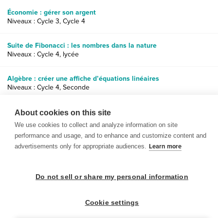
Économie : gérer son argent
Niveaux : Cycle 3, Cycle 4
Suite de Fibonacci : les nombres dans la nature
Niveaux : Cycle 4, lycée
Algèbre : créer une affiche d’équations linéaires
Niveaux : Cycle 4, Seconde
Concepts d’algèbre et inégalités : taille contre envergure
About cookies on this site
Niveaux : Cycle 4, Seconde
We use cookies to collect and analyze information on site
performance and usage, and to enhance and customize content and
advertisements only for appropriate audiences.
Learn more
Do not sell or share my personal information
© 1999-2026 BrainPOP. Tous droits réservés.
Cookie settings