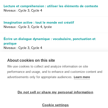
Lecture et compréhension : utiliser les éléments de contexte
Niveaux : Cycle 3, Cycle 4
Imagination active : tout le monde est créatif
Niveaux : Cycle 3, Cycle 4, lycée
Écrire un dialogue dynamique : vocabulaire, ponctuation et
pratique
Niveaux : Cycle 3, Cycle 4
Images poétiques : écrire un poème sur les cinq sens
About cookies on this site
Niveaux : Cycle 4, lycée
We use cookies to collect and analyze information on site
performance and usage, and to enhance and customize content and
advertisements only for appropriate audiences.
Learn more
Do not sell or share my personal information
© 1999-2026 BrainPOP. Tous droits réservés.
Cookie settings