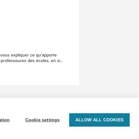
vous expliquer ce qu'apporte
professeures des écoles, en si...
© 1999-2026 BrainPOP. Tous droits réservés.
ation
Cookie settings
ALLOW ALL COOKIES
proudly powered by
WordPress
. Built by
SlipFire Web Development