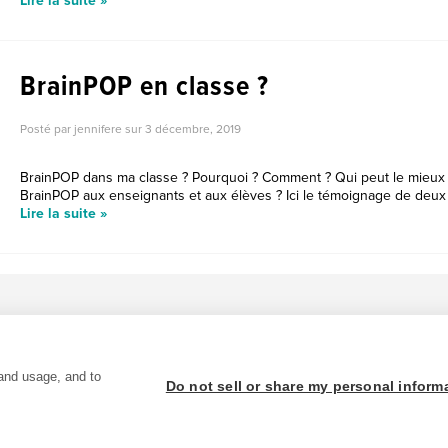
Lire la suite »
BrainPOP en classe ?
Posté par jennifere sur
3 décembre, 2019
BrainPOP dans ma classe ? Pourquoi ? Comment ? Qui peut le mieux 
BrainPOP aux enseignants et aux élèves ? Ici le témoignage de deux 
Lire la suite »
and usage, and to
Do not sell or share my personal inform
enseignants is 